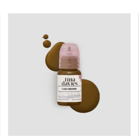
teis
ondições Gerais
 Privacidade
eclamações
e Consumo