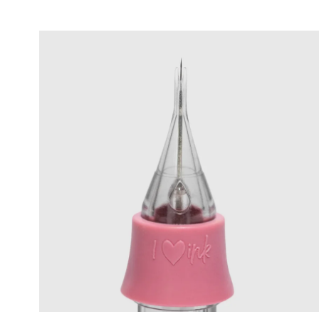
Contacte-nos
Links Ú
Termos e C
info@remakeupacademy.com
Politica de
Clínica PT: +351 927285056 (custo de
Livro de R
chamada móvel nacional)
Litígios d